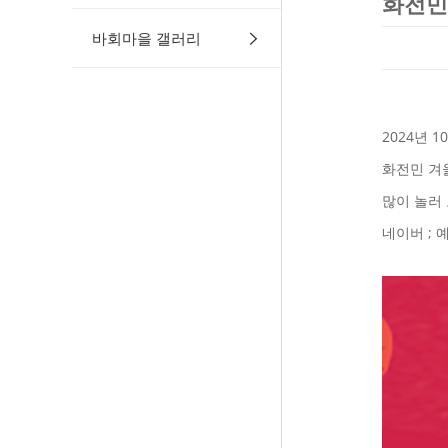
화전민
바회마을 갤러리
2024년 1
화전민 겨
많이 놀러 
네이버 ; 예약